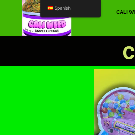
Spanish
CALI W
c