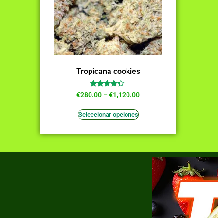
Tropicana cookies
Valorado
€
280.00
–
€
1,120.00
en
4.18
de 5
Seleccionar opciones