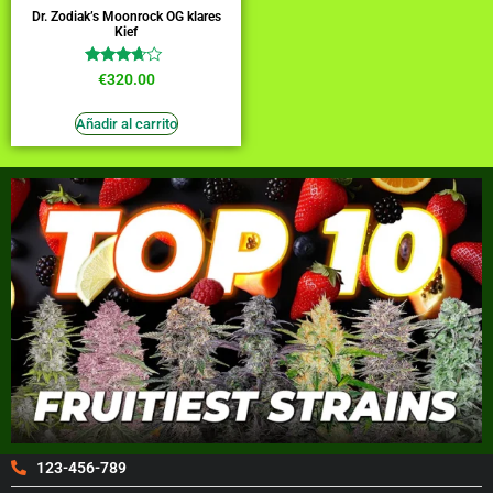
Dr. Zodiak’s Moonrock OG klares
Kief
Valorado
€
320.00
en
3.45
de 5
Añadir al carrito
123-456-789