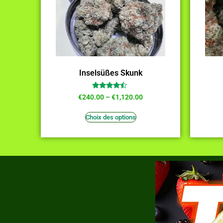
Inselsüßes Skunk
Note
€
240.00
–
€
1,120.00
4.27
sur 5
Choix des options