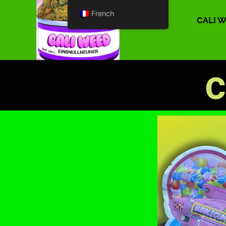
French
CALI 
c