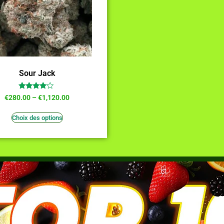
Sour Jack
Note
€
280.00
–
€
1,120.00
3.91
sur 5
Choix des options