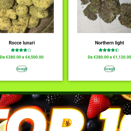
Rocce lunari
Northern light
Valutato
Valutato
Da
€
280.00
a
€
4,500.00
Da
€
280.00
a
€
1,120.0
3.73
4.18
su 5
su 5
Scegli
Scegli