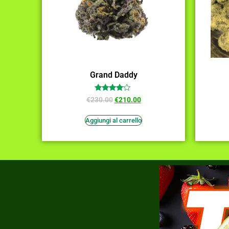
Grand Daddy
Valutato
€
230.00
€
210.00
3.82
su 5
Aggiungi al carrello