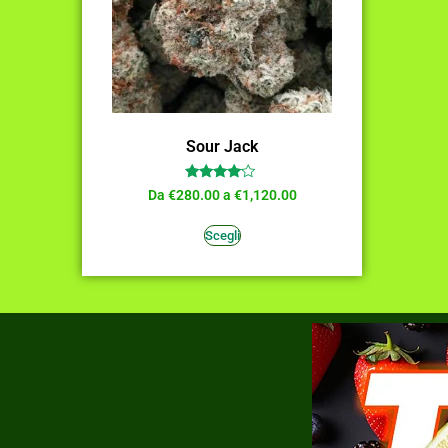
Sour Jack
Valutato
Da
€
280.00
a
€
1,120.00
3.91
su 5
Scegli