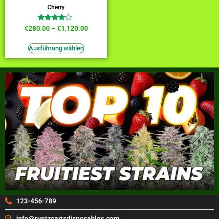
Cherry
Bewertet
€
280.00
–
€
1,120.00
mit
3.82
von 5
Ausführung wählen
123-456-789
info@runtzcartsdisposables.com