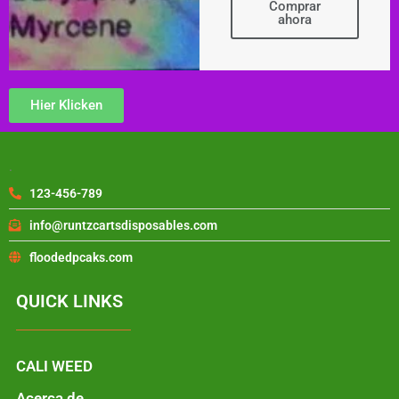
Comprar
ahora
Hier Klicken
.
123-456-789
info@runtzcartsdisposables.com
floodedpcaks.com
QUICK LINKS
CALI WEED
Acerca de