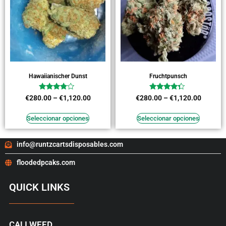
Hawaiianischer Dunst
Fruchtpunsch
Valorado
Valorado
€
280.00
–
€
1,120.00
€
280.00
–
€
1,120.00
en
en
3.64
4.09
de 5
de 5
Seleccionar opciones
Seleccionar opciones
info@runtzcartsdisposables.com
floodedpcaks.com
QUICK LINKS
CALI WEED