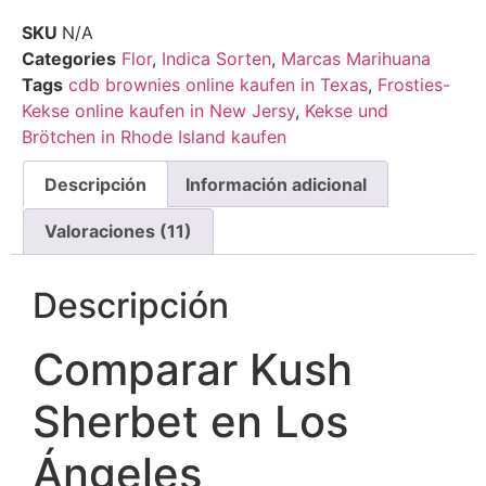
Valorado
11
con
4.09
SKU
N/A
de 5 en
Categories
Flor
,
Indica Sorten
,
Marcas Marihuana
base a
valoraciones
Tags
cdb brownies online kaufen in Texas
,
Frosties-
de
Kekse online kaufen in New Jersy
,
Kekse und
clientes
Brötchen in Rhode Island kaufen
Descripción
Información adicional
Valoraciones (11)
Descripción
Comparar Kush
Sherbet en Los
Ángeles