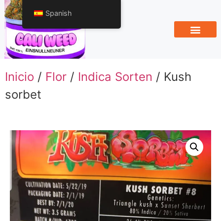
Spanish
Inicio
/
Flor
/
Indica Sorten
/ Kush
sorbet