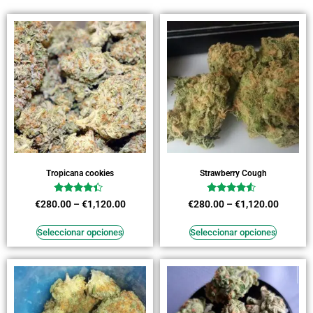
Tropicana cookies
Strawberry Cough
Valorado
Valorado
€
280.00
–
€
1,120.00
€
280.00
–
€
1,120.00
en
en
4.18
4.27
de 5
de 5
Seleccionar opciones
Seleccionar opciones