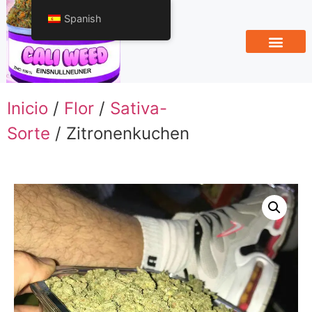
Spanish
Inicio
/
Flor
/
Sativa-
Sorte
/ Zitronenkuchen