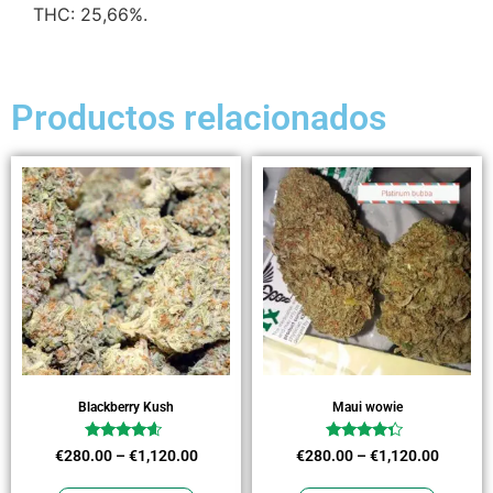
THC: 25,66%.
Productos relacionados
Blackberry Kush
Maui wowie
Valorado
Valorado
€
280.00
–
€
1,120.00
€
280.00
–
€
1,120.00
en
en
4.36
4.09