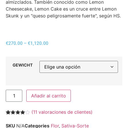
almizclados. También conocido como Lemon
Cheesecake, Lemon Cake es un cruce entre Lemon
Skunk y un "queso peligrosamente fuerte", según HS.
€
270.00
–
€
1,120.00
GEWICHT
Añadir al carrito
(
11
valoraciones de clientes)
Valorado
11
con
3.91
SKU
N/A
Categories
Flor
,
Sativa-Sorte
de 5 en