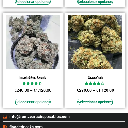
de 5
de 5
Seleccionar opciones
Seleccionar opciones
Inselsüßes Skunk
Grapefruit
Valorado
Valorado
€
240.00
–
€
1,120.00
€
280.00
–
€
1,120.00
en
en
4.27
3.82
de 5
de 5
Seleccionar opciones
Seleccionar opciones
info@runtzcartsdisposables.com
floodedpcaks.com