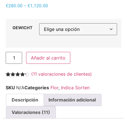
€
280.00
–
€
1,120.00
GEWICHT
Añadir al carrito
(
11
valoraciones de clientes)
Valorado
11
con
4.18
SKU
N/A
Categories
Flor
,
Indica Sorten
de 5 en
base a
valoraciones
Descripción
Información adicional
de
clientes
Valoraciones (11)