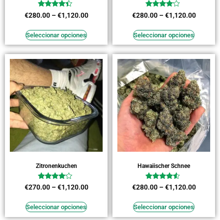
Valorado
Valorado
€
280.00
–
€
1,120.00
€
280.00
–
€
1,120.00
en
en
4.18
3.91
de 5
de 5
Seleccionar opciones
Seleccionar opciones
Zitronenkuchen
Hawaiischer Schnee
Valorado
Valorado
€
270.00
–
€
1,120.00
€
280.00
–
€
1,120.00
en
en
3.91
4.27
de 5
de 5
Seleccionar opciones
Seleccionar opciones