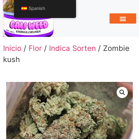
Spanish
Inicio
/
Flor
/
Indica Sorten
/ Zombie
kush