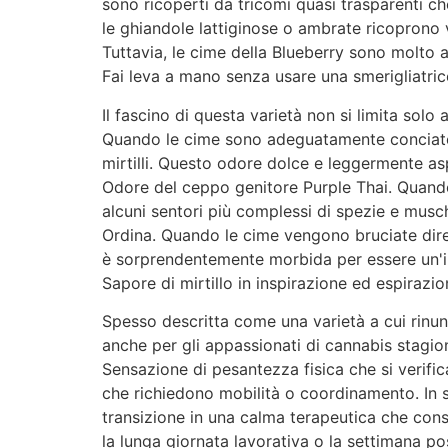
sono ricoperti da tricomi quasi trasparenti che
le ghiandole lattiginose o ambrate ricoprono v
Tuttavia, le cime della Blueberry sono molto a
Fai leva a mano senza usare una smerigliatric
Il fascino di questa varietà non si limita solo a
Quando le cime sono adeguatamente conciat
mirtilli. Questo odore dolce e leggermente a
Odore del ceppo genitore Purple Thai. Quando
alcuni sentori più complessi di spezie e musc
Ordina. Quando le cime vengono bruciate dir
è sorprendentemente morbida per essere un'in
Sapore di mirtillo in inspirazione ed espirazi
Spesso descritta come una varietà a cui rinun
anche per gli appassionati di cannabis stagio
Sensazione di pesantezza fisica che si verific
che richiedono mobilità o coordinamento. In s
transizione in una calma terapeutica che cons
la lunga giornata lavorativa o la settimana po