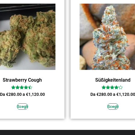
Strawberry Cough
Süßigkeitenland
Valutato
Valutato
Da
€
280.00
a
€
1,120.00
Da
€
280.00
a
€
1,120.0
4.27
4.00
su 5
su 5
Scegli
Scegli