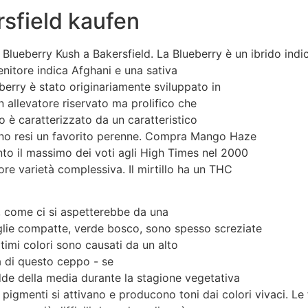
sfield kaufen
 Blueberry Kush a Bakersfield. La Blueberry è un ibrido ind
genitore indica Afghani e una sativa
eberry è stato originariamente sviluppato in
n allevatore riservato ma prolifico che
o è caratterizzato da un caratteristico
anno resi un favorito perenne. Compra Mango Haze
vinto il massimo dei voti agli High Times nel 2000
ore varietà complessiva. Il mirtillo ha un THC
e, come ci si aspetterebbe da una
glie compatte, verde bosco, sono spesso screziate
timi colori sono causati da un alto
ca di questo ceppo - se
dde della media durante la stagione vegetativa
 pigmenti si attivano e producono toni dai colori vivaci. Le 