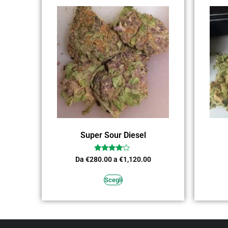
Super Sour Diesel
Valutato
Da
€
280.00
a
€
1,120.00
3.82
su 5
Scegli