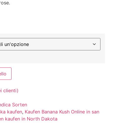
rose.
ello
 clienti)
ndica Sorten
ska kaufen
,
Kaufen Banana Kush Online in san
en kaufen in North Dakota