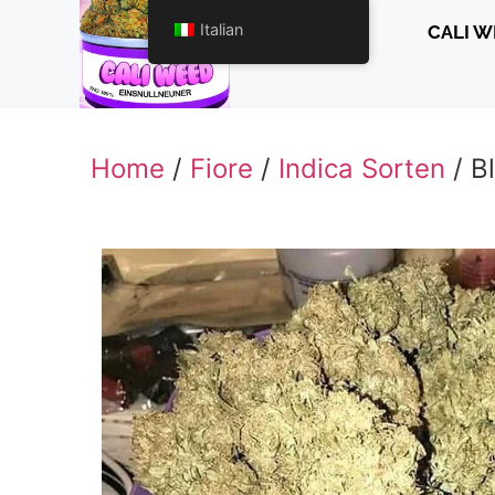
Italian
CALI W
Home
/
Fiore
/
Indica Sorten
/ B