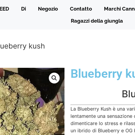
EED
Di
Negozio
Contatto
Marchi Cann
Ragazzi della giungla
lueberry kush
Blueberry k
Bl
La Blueberry Kush è una var
lentamente una sensazione 
dimenticare lo stress e rilas
un ibrido di Blueberry e OG 