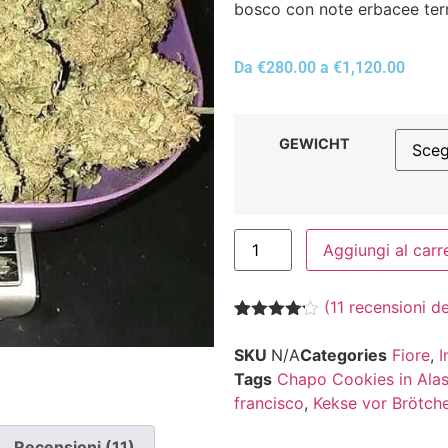
bosco con note erbacee ter
Da
€
280.00
a
€
1,120.00
GEWICHT
Aggiungi al carr
(
11
recensioni dei
Valutato
11
4.09
su
SKU
N/A
Categories
Fiore
,
I
5 su
Tags
Chapo Cookies in Ala
base di
recensioni
francisco
,
Kekse vor Brötch
Recensioni (11)