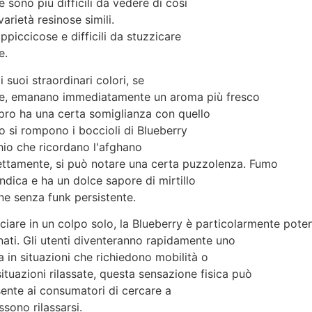
 sono più difficili da vedere di così
arietà resinose simili.
ppiccicose e difficili da stuzzicare
e.
i suoi straordinari colori, se
e, emanano immediatamente un aroma più fresco
spro ha una certa somiglianza con quello
 si rompono i boccioli di Blueberry
hio che ricordano l'afghano
ettamente, si può notare una certa puzzolenza. Fumo
dica e ha un dolce sapore di mirtillo
one senza funk persistente.
ciare in un colpo solo, la Blueberry è particolarmente pote
nati. Gli utenti diventeranno rapidamente uno
a in situazioni che richiedono mobilità o
ituazioni rilassate, questa sensazione fisica può
ente ai consumatori di cercare a
ssono rilassarsi.