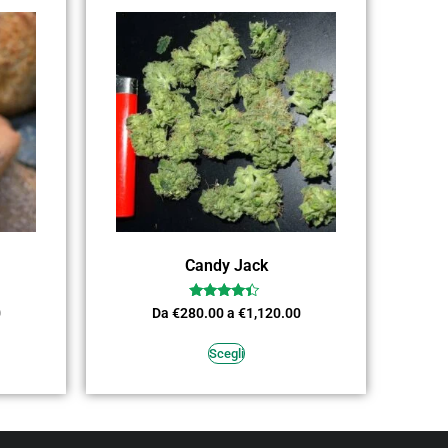
Candy Jack
Valutato
0
Da
€
280.00
a
€
1,120.00
4.18
su 5
Scegli