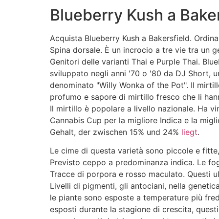
Blueberry Kush a Baker
Acquista Blueberry Kush a Bakersfield. Ordina
Spina dorsale. È un incrocio a tre vie tra un 
Genitori delle varianti Thai e Purple Thai. Blu
sviluppato negli anni '70 o '80 da DJ Short, u
denominato "Willy Wonka of the Pot". Il mirtill
profumo e sapore di mirtillo fresco che li h
Il mirtillo è popolare a livello nazionale. Ha 
Cannabis Cup per la migliore Indica e la migli
Gehalt, der zwischen 15% und 24%
liegt
.
Le cime di questa varietà sono piccole e fitt
Previsto ceppo a predominanza indica. Le fo
Tracce di porpora e rosso maculato. Questi ul
Livelli di pigmenti, gli antociani, nella geneti
le piante sono esposte a temperature più fre
esposti durante la stagione di crescita, questi