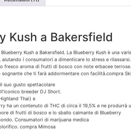
y Kush a Bakersfield
 Blueberry Kush a Bakersfield. La Blueberry Kush è una var
iutando i consumatori a dimenticare lo stress e rilassarsi. 
uo fresco aroma di frutti di bosco con note erbacee terrose.
to sognante che ti farà addormentare con facilità.compra S
il suo gusto spettacolare
all'iconico breeder DJ Short.
 Highland Thai) e
rry ha un contenuto di THC di circa il 19,5% e ne produrrà 
ore di frutti di bosco e lo sballo calmante di Blueberry
il mondo. Consumatori di marijuana medica
dolorifico. compra Mimosa