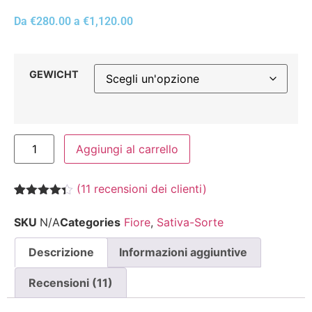
Da
€
280.00
a
€
1,120.00
GEWICHT
Aggiungi al carrello
(
11
recensioni dei clienti)
Valutato
11
4.27
su
SKU
N/A
Categories
Fiore
,
Sativa-Sorte
5 su
base di
recensioni
Descrizione
Informazioni aggiuntive
Recensioni (11)