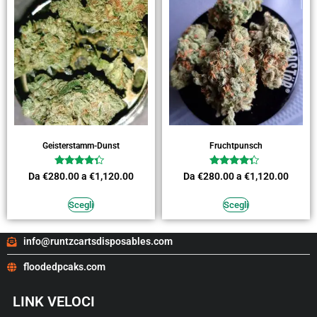
Geisterstamm-Dunst
Fruchtpunsch
Valutato
Valutato
Da
€
280.00
a
€
1,120.00
Da
€
280.00
a
€
1,120.00
4.09
4.09
su 5
su 5
Scegli
Scegli
info@runtzcartsdisposables.com
floodedpcaks.com
LINK VELOCI