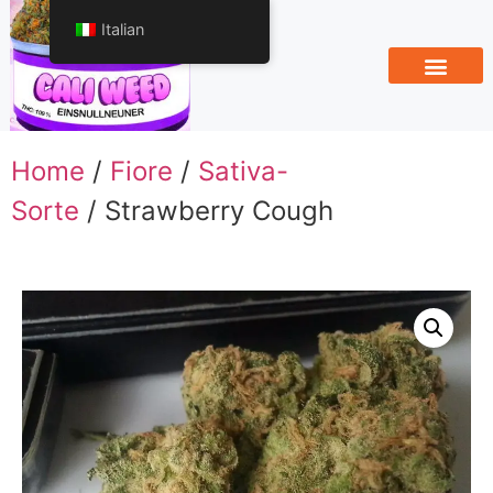
Italian
Home
/
Fiore
/
Sativa-
Sorte
/ Strawberry Cough