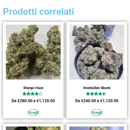
Prodotti correlati
Mango Haze
Inselsüßes Skunk
Valutato
Valutato
Da
€
280.00
a
€
1,120.00
Da
€
240.00
a
€
1,120.00
3.91
4.27
su 5
su 5
Scegli
Scegli