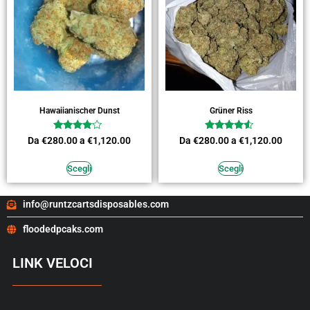
Hawaiianischer Dunst
Grüner Riss
Valutato
Valutato
Da
€
280.00
a
€
1,120.00
Da
€
280.00
a
€
1,120.00
3.64
4.27
su 5
su 5
Scegli
Scegli
info@runtzcartsdisposables.com
floodedpcaks.com
LINK VELOCI