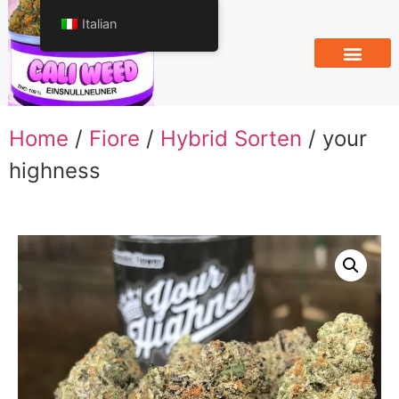
Italian
Home
/
Fiore
/
Hybrid Sorten
/ your
highness