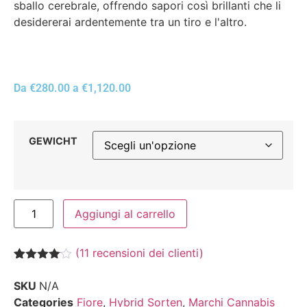
sballo cerebrale, offrendo sapori così brillanti che li
desidererai ardentemente tra un tiro e l'altro.
Da
€
280.00
a
€
1,120.00
GEWICHT
Aggiungi al carrello
(
11
recensioni dei clienti)
Valutato
11
4.00
su
SKU
N/A
5 su
Categories
Fiore
,
Hybrid Sorten
,
Marchi Cannabis
base di