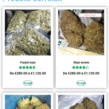
Purple haze
Maui wowie
Valutato
Valutato
Da
€
280.00
a
€
1,120.00
Da
€
280.00
a
€
1,120.00
4.36
4.09
su 5
su 5
Scegli
Scegli