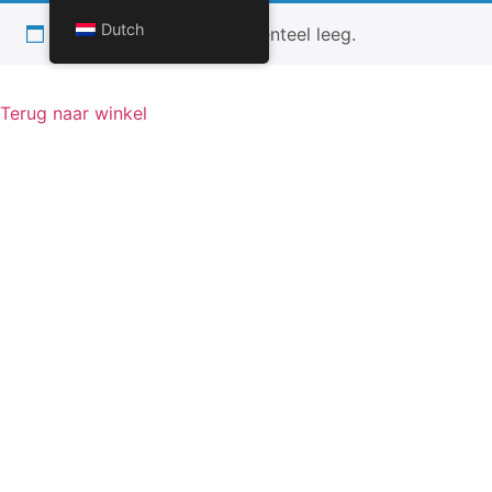
Dutch
Je winkelwagen is momenteel leeg.
Terug naar winkel