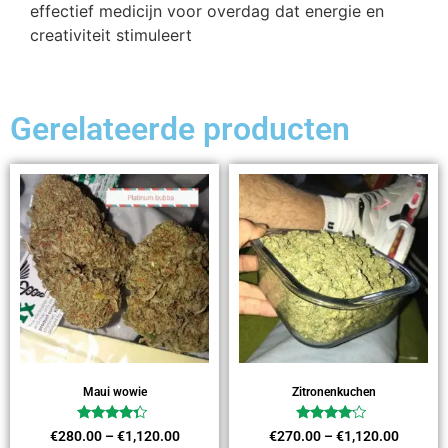
effectief medicijn voor overdag dat energie en
creativiteit stimuleert
Gerelateerde producten
Maui wowie
Zitronenkuchen
Waardering
Waardering
€
280.00
–
€
1,120.00
€
270.00
–
€
1,120.00
4.09
3.91