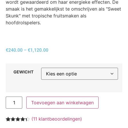
wordt gewaardeerd om haar energieke effecten. De
smaak is het gemakkelijkst te omschrijven als "Sweet
Skunk" met tropische fruitsmaken als
hoofdrolspelers.
€
240.00
–
€
1,120.00
GEWICHT
Toevoegen aan winkelwagen
(
11
klantbeoordelingen)
Waardering
11