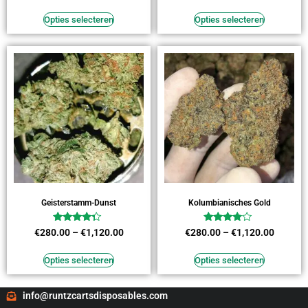
uit 5
uit 5
Opties selecteren
Opties selecteren
Geisterstamm-Dunst
Kolumbianisches Gold
Waardering
Waardering
€
280.00
–
€
1,120.00
€
280.00
–
€
1,120.00
4.09
3.64
uit 5
uit 5
Opties selecteren
Opties selecteren
info@runtzcartsdisposables.com