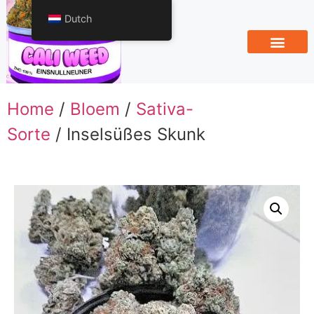
Dutch
Home
/
Bloem
/
Sativa-
Sorte
/ Inselsüßes Skunk