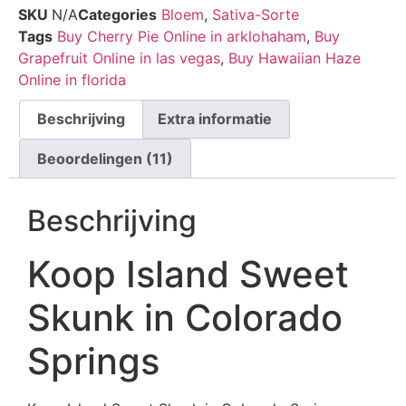
4.27
op 5
SKU
N/A
Categories
Bloem
,
Sativa-Sorte
gebaseerd
Tags
Buy Cherry Pie Online in arklohaham
,
Buy
op
klantbeoordelingen
Grapefruit Online in las vegas
,
Buy Hawaiian Haze
Online in florida
Beschrijving
Extra informatie
Beoordelingen (11)
Beschrijving
Koop Island Sweet
Skunk in Colorado
Springs