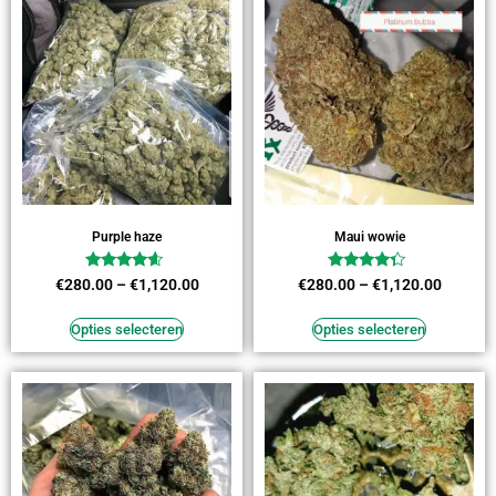
Purple haze
Maui wowie
Waardering
Waardering
€
280.00
–
€
1,120.00
€
280.00
–
€
1,120.00
4.36
4.09
uit 5
uit 5
Opties selecteren
Opties selecteren