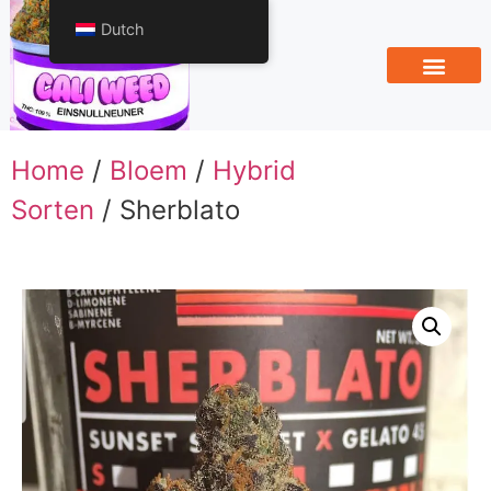
Dutch
Home
/
Bloem
/
Hybrid
Sorten
/ Sherblato