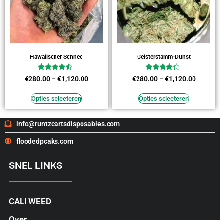
Hawaiischer Schnee
Geisterstamm-Dunst
Waardering
Waardering
€
280.00
–
€
1,120.00
€
280.00
–
€
1,120.00
4.27
4.09
uit 5
uit 5
Opties selecteren
Opties selecteren
info@runtzcartsdisposables.com
floodedpcaks.com
SNEL LINKS
CALI WEED
Over