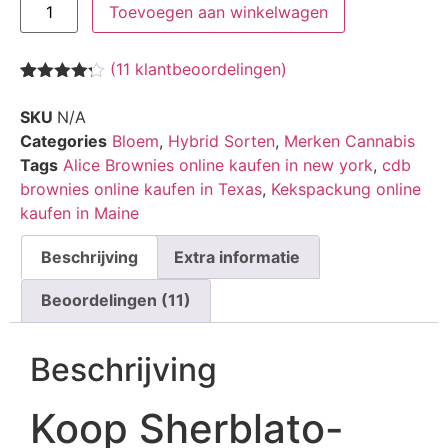
Toevoegen aan winkelwagen
(
11
klantbeoordelingen)
Waardering
11
4.18
op 5
SKU
N/A
gebaseerd
Categories
Bloem
,
Hybrid Sorten
,
Merken Cannabis
op
klantbeoordelingen
Tags
Alice Brownies online kaufen in new york
,
cdb
brownies online kaufen in Texas
,
Kekspackung online
kaufen in Maine
Beschrijving
Extra informatie
Beoordelingen (11)
Beschrijving
Koop Sherblato-