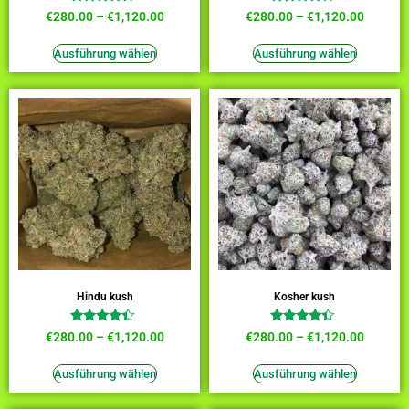
Bewertet
Bewertet
€
280.00
–
€
1,120.00
€
280.00
–
€
1,120.00
mit
mit
4.18
3.73
von 5
von 5
Ausführung wählen
Ausführung wählen
Hindu kush
Kosher kush
Bewertet
Bewertet
€
280.00
–
€
1,120.00
€
280.00
–
€
1,120.00
mit
mit
4.18
4.18
von 5
von 5
Ausführung wählen
Ausführung wählen