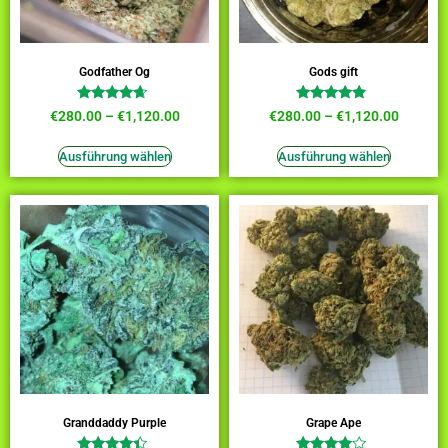
Godfather Og
Gods gift
Bewertet
Bewertet
€
280.00
–
€
1,120.00
€
280.00
–
€
1,120.00
mit
mit
4.45
4.64
von 5
von 5
Ausführung wählen
Ausführung wählen
Granddaddy Purple
Grape Ape