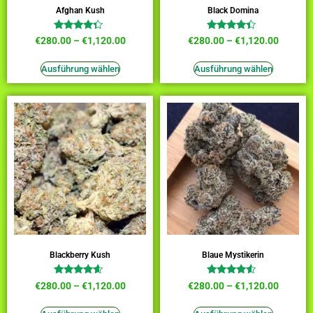
Afghan Kush
Black Domina
Bewertet
Bewertet
€
280.00
–
€
1,120.00
€
280.00
–
€
1,120.00
mit
mit
4.09
4.18
von 5
von 5
Ausführung wählen
Ausführung wählen
Blackberry Kush
Blaue Mystikerin
Bewertet
Bewertet
€
280.00
–
€
1,120.00
€
280.00
–
€
1,120.00
mit
mit
4.36
4.27
von 5
von 5