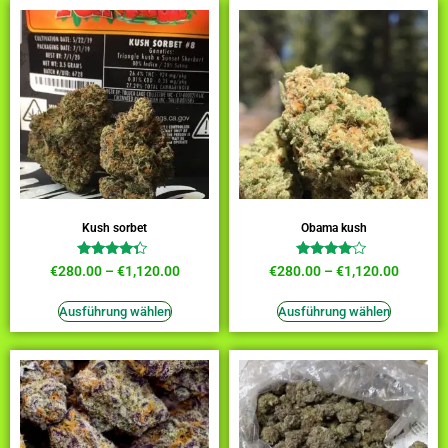
Kush sorbet
Obama kush
Bewertet
Bewertet
€
280.00
–
€
1,120.00
€
280.00
–
€
1,120.00
mit
mit
4.09
3.82
von 5
von 5
Ausführung wählen
Ausführung wählen