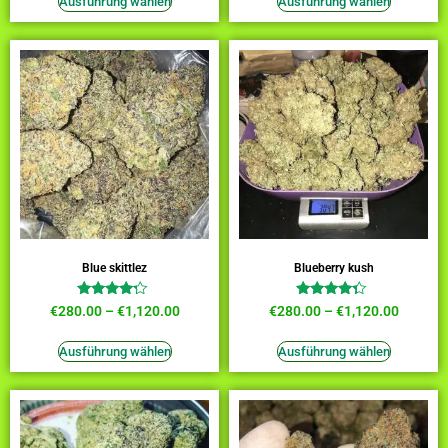
Ausführung wählen
Ausführung wählen
Blue skittlez
Blueberry kush
Bewertet
Bewertet
€
280.00
–
€
1,120.00
€
280.00
–
€
1,120.00
mit
mit
4.00
4.09
von 5
von 5
Ausführung wählen
Ausführung wählen