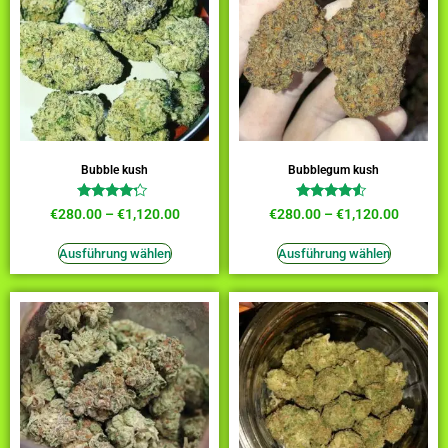
Bubble kush
Bubblegum kush
Bewertet
Bewertet
€
280.00
–
€
1,120.00
€
280.00
–
€
1,120.00
mit
mit
4.00
4.27
von 5
von 5
Ausführung wählen
Ausführung wählen