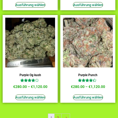
4.09
4.00
von 5
von 5
Ausführung wählen
Ausführung wählen
Purple Og kush
Purple Punch
Bewertet
Bewertet
€
280.00
–
€
1,120.00
€
280.00
–
€
1,120.00
mit
mit
3.91
4.09
von 5
von 5
Ausführung wählen
Ausführung wählen
1
2
→