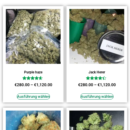
Purple haze
Jack Herer
Bewertet
Bewertet
€
280.00
–
€
1,120.00
€
280.00
–
€
1,120.00
mit
mit
4.36
4.18
von 5
von 5
Ausführung wählen
Ausführung wählen