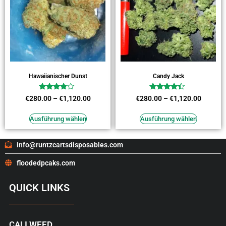
Hawaiianischer Dunst
Candy Jack
Bewertet
Bewertet
€
280.00
–
€
1,120.00
€
280.00
–
€
1,120.00
mit
mit
3.64
4.18
von 5
von 5
Ausführung wählen
Ausführung wählen
info@runtzcartsdisposables.com
floodedpcaks.com
QUICK LINKS
CALI WEED