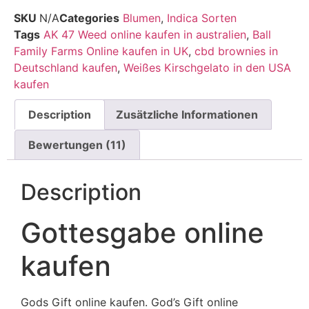
Bewertet
11
mit
4.64
SKU
N/A
Categories
Blumen
,
Indica Sorten
von 5,
Tags
AK 47 Weed online kaufen in australien
,
Ball
basierend
auf
Family Farms Online kaufen in UK
,
cbd brownies in
Kundenbewertungen
Deutschland kaufen
,
Weißes Kirschgelato in den USA
kaufen
Description
Zusätzliche Informationen
Bewertungen (11)
Description
Gottesgabe online
kaufen
Gods Gift online kaufen. God’s Gift online