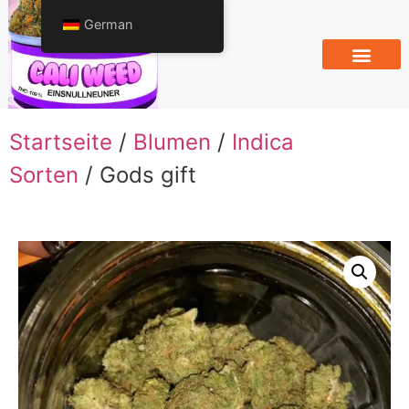
German
Startseite
/
Blumen
/
Indica
Sorten
/ Gods gift