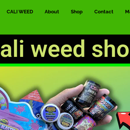
CALI WEED
About
Shop
Contact
M
ali weed sh