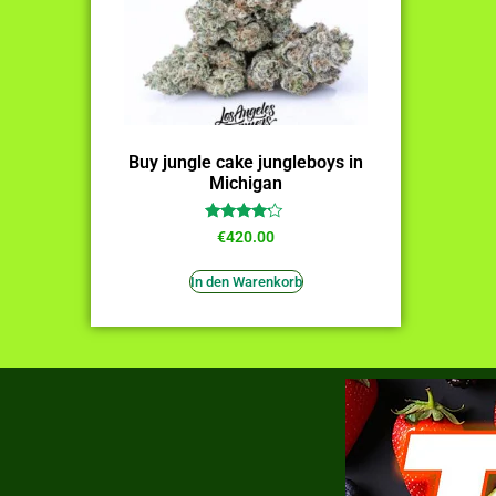
Buy jungle cake jungleboys in
Michigan
Bewertet
€
420.00
mit
4.00
von 5
In den Warenkorb