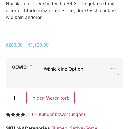
Nachkomme der Cinderella 99 Sorte gekreuzt mit
einer nicht identifizierten Sorte, der Geschmack ist
wie kein anderer.
€
280.00
–
€
1,120.00
GEWICHT
In den Warenkorb
(
11
Kundenbewertungen)
Bewertet
11
mit
3.82
SKU
N/A
Categories
Blumen
,
Sativa-Sorte