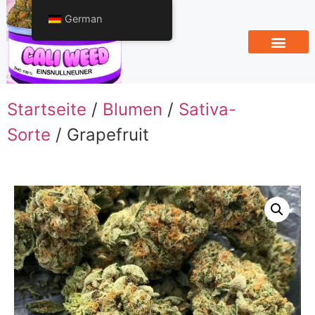
German
Startseite
/
Blumen
/
Sativa-
Sorte
/ Grapefruit