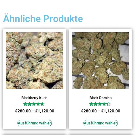
Ähnliche Produkte
Blackberry Kush
Black Domina
Bewertet
Bewertet
€
280.00
–
€
1,120.00
€
280.00
–
€
1,120.00
mit
mit
4.36
4.18
von 5
von 5
Ausführung wählen
Ausführung wählen