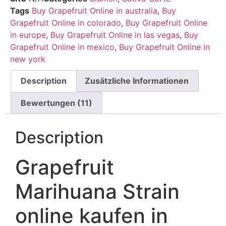
von 5,
Tags
Buy Grapefruit Online in australia
,
Buy
basierend
auf
Grapefruit Online in colorado
,
Buy Grapefruit Online
Kundenbewertungen
in europe
,
Buy Grapefruit Online in las vegas
,
Buy
Grapefruit Online in mexico
,
Buy Grapefruit Online in
new york
Description
Zusätzliche Informationen
Bewertungen (11)
Description
Grapefruit
Marihuana Strain
online kaufen in