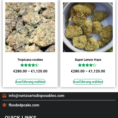
Tropicana cookies
Super Lemon Haze
Bewertet
Bewertet
€
280.00
–
€
1,120.00
€
280.00
–
€
1,120.00
mit
mit
4.18
4.00
von 5
von 5
Ausführung wählen
Ausführung wählen
info@runtzcartsdisposables.com
floodedpcaks.com
QUICK LINKS