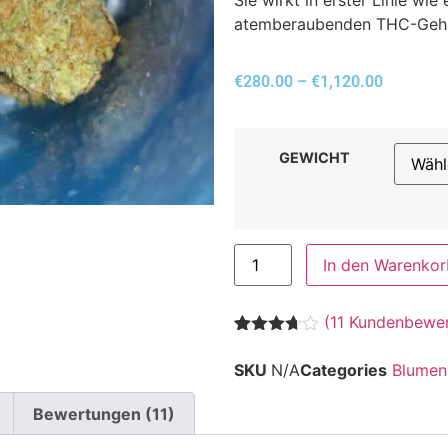
atemberaubenden THC-Geha
€
280.00
–
€
1,120.00
GEWICHT
In den Warenkor
(
11
Kundenbewer
Bewertet
11
mit
3.64
SKU
N/A
Categories
Blumen
von 5,
basierend
auf
Bewertungen (11)
Kundenbewertungen