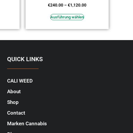
Bewertet
€
240.00
–
€
1,120.00
mit
4.27
von 5
Ausführung wählen
QUICK LINKS
CALI WEED
About
Shop
Contact
Marken Cannabis