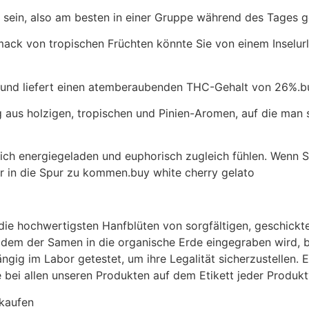
u sein, also am besten in einer Gruppe während des Tages 
ack von tropischen Früchten könnte Sie von einem Inselur
rte und liefert einen atemberaubenden THC-Gehalt von 26%.
ng aus holzigen, tropischen und Pinien-Aromen, auf die ma
ch energiegeladen und euphorisch zugleich fühlen. Wenn Si
 in die Spur zu kommen.buy white cherry gelato
 die hochwertigsten Hanfblüten von sorgfältigen, geschickte
em der Samen in die organische Erde eingegraben wird, bis
ig im Labor getestet, um ihre Legalität sicherzustellen. E
ie bei allen unseren Produkten auf dem Etikett jeder Prod
kaufen