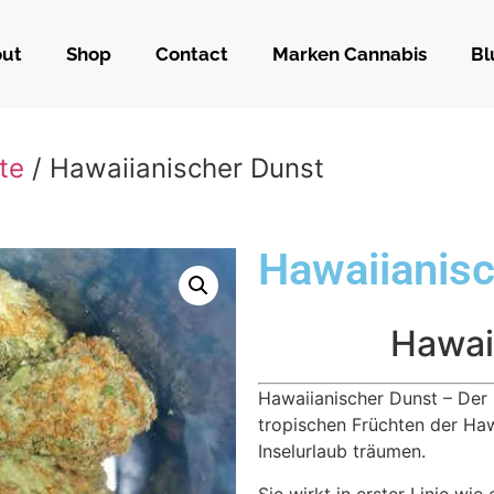
out
Shop
Contact
Marken Cannabis
B
te
/ Hawaiianischer Dunst
Hawaiianisc
Hawai
Hawaiianischer Dunst – De
tropischen Früchten der Haw
Inselurlaub träumen.
Sie wirkt in erster Linie wie