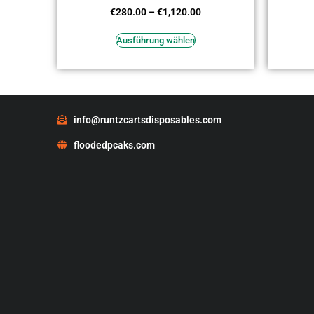
Bewertet
€
280.00
–
€
1,120.00
mit
4.18
von 5
Ausführung wählen
info@runtzcartsdisposables.com
floodedpcaks.com