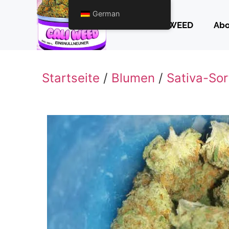
German
CALI WEED
Ab
Startseite
/
Blumen
/
Sativa-Sor