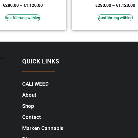
Bewertet
Bewertet
€
280.00
–
€
1,120.00
€
280.00
–
€
1,120.00
mit
mit
3.82
3.91
von 5
von 5
Ausführung wählen
Ausführung wählen
QUICK LINKS
CALI WEED
About
Shop
Contact
Marken Cannabis