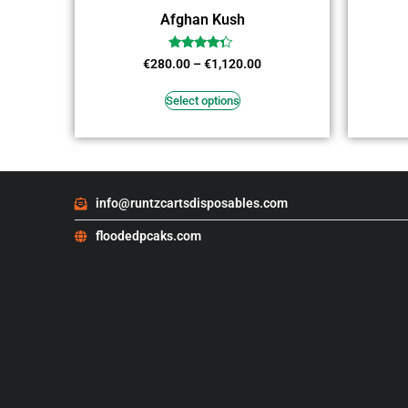
Afghan Kush
Rated
€
280.00
–
€
1,120.00
4.09
out of 5
Select options
info@runtzcartsdisposables.com
floodedpcaks.com