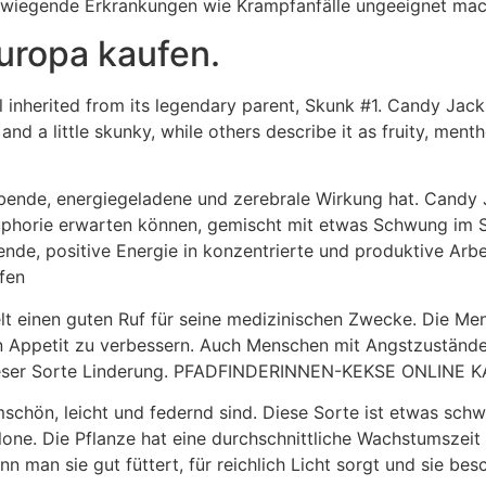
hwerwiegende Erkrankungen wie Krampfanfälle ungeeignet m
uropa kaufen.
 inherited from its legendary parent, Skunk #1. Candy Jack
nd a little skunky, while others describe it as fruity, ment
ebende, energiegeladene und zerebrale Wirkung hat. Candy 
uphorie erwarten können, gemischt mit etwas Schwung im 
de, positive Energie in konzentrierte und produktive Arbe
fen
t einen guten Ruf für seine medizinischen Zwecke. Die Men
ren Appetit zu verbessern. Auch Menschen mit Angstzuständ
ieser Sorte Linderung. PFADFINDERINNEN-KEKSE ONLINE 
schön, leicht und federnd sind. Diese Sorte ist etwas sc
lone. Die Pflanze hat eine durchschnittliche Wachstumszeit
nn man sie gut füttert, für reichlich Licht sorgt und sie bes