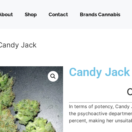
About
Shop
Contact
Brands Cannabis
Candy Jack
Candy Jack
C
In terms of potency, Candy J
the psychoactive departmen
percent, making her unsuitab