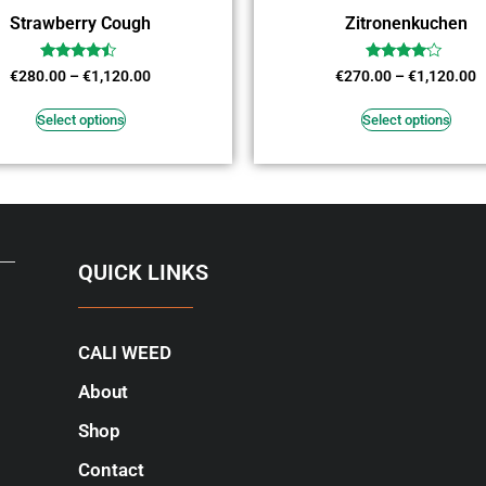
Strawberry Cough
Zitronenkuchen
Rated
Rated
€
280.00
–
€
1,120.00
€
270.00
–
€
1,120.00
4.27
3.91
out of 5
out of 5
Select options
Select options
QUICK LINKS
CALI WEED
About
Shop
Contact