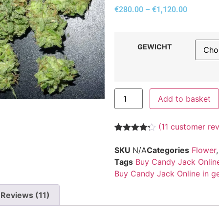
€
280.00
–
€
1,120.00
GEWICHT
Add to basket
(
11
customer rev
Rated
11
4.18
out
SKU
N/A
Categories
Flower
of 5
Tags
Buy Candy Jack Online
based on
customer
Buy Candy Jack Online in g
ratings
Reviews (11)