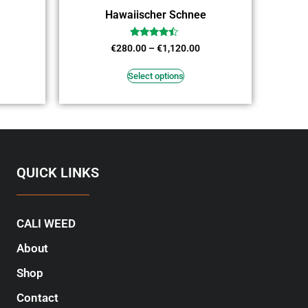
Hawaiischer Schnee
Rated
€
280.00
–
€
1,120.00
4.27
out of 5
Select options
QUICK LINKS
CALI WEED
About
Shop
Contact