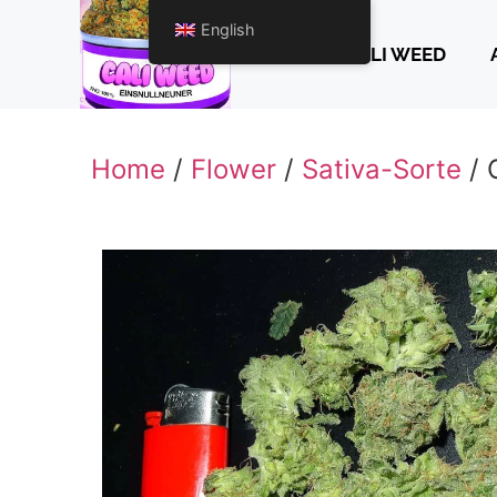
English
CALI WEED
Home
/
Flower
/
Sativa-Sorte
/ 