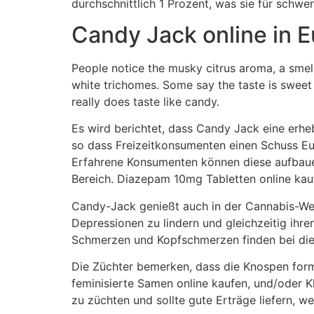
durchschnittlich 1 Prozent, was sie für sc
Candy Jack online in E
People notice the musky citrus aroma, a smell
white trichomes. Some say the taste is sweet a
really does taste like candy.
Es wird berichtet, dass Candy Jack eine erh
so dass Freizeitkonsumenten einen Schuss E
Erfahrene Konsumenten können diese aufbauen
Bereich. Diazepam 10mg Tabletten online kau
Candy-Jack genießt auch in der Cannabis-Wel
Depressionen zu lindern und gleichzeitig ih
Schmerzen und Kopfschmerzen finden bei d
Die Züchter bemerken, dass die Knospen form
feminisierte Samen online kaufen, und/oder K
zu züchten und sollte gute Erträge liefern, we