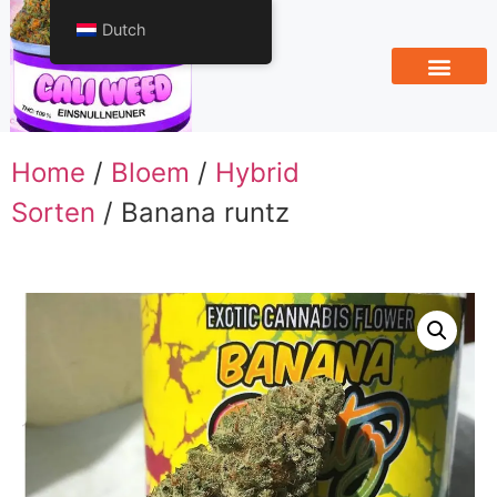
Dutch
Home
/
Bloem
/
Hybrid
Sorten
/ Banana runtz