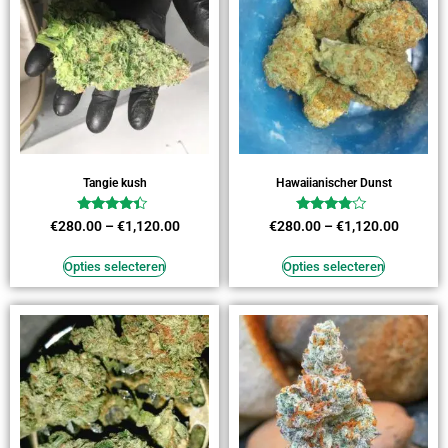
Tangie kush
Hawaiianischer Dunst
Waardering
Waardering
€
280.00
–
€
1,120.00
€
280.00
–
€
1,120.00
4.18
3.64
uit 5
uit 5
Opties selecteren
Opties selecteren