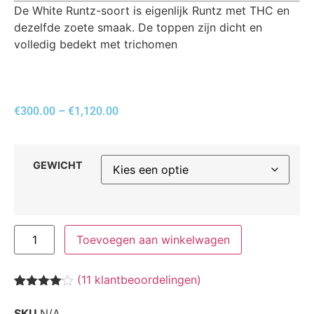
De White Runtz-soort is eigenlijk Runtz met THC en
dezelfde zoete smaak. De toppen zijn dicht en
volledig bedekt met trichomen
€
300.00
–
€
1,120.00
GEWICHT
Toevoegen aan winkelwagen
(
11
klantbeoordelingen)
Waardering
11
4.00
op 5
SKU
N/A