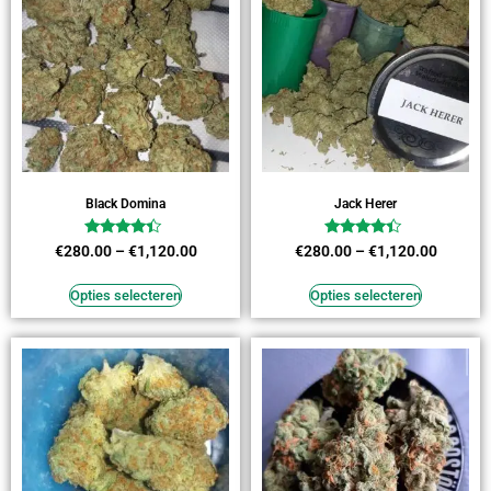
Black Domina
Jack Herer
Waardering
Waardering
€
280.00
–
€
1,120.00
€
280.00
–
€
1,120.00
4.18
4.18
uit 5
uit 5
Opties selecteren
Opties selecteren