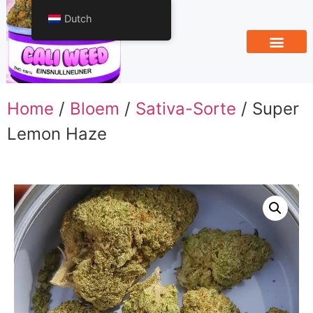
Dutch
Home
/
Bloem
/
Sativa-Sorte
/ Super
Lemon Haze