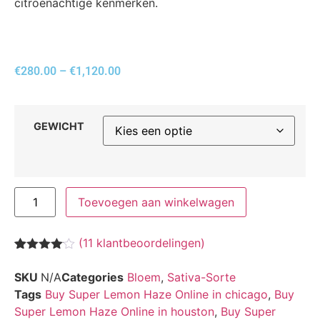
citroenachtige kenmerken.
€
280.00
–
€
1,120.00
GEWICHT
Toevoegen aan winkelwagen
(
11
klantbeoordelingen)
Waardering
11
4.00
op 5
SKU
N/A
Categories
Bloem
,
Sativa-Sorte
gebaseerd
Tags
Buy Super Lemon Haze Online in chicago
,
Buy
op
klantbeoordelingen
Super Lemon Haze Online in houston
,
Buy Super