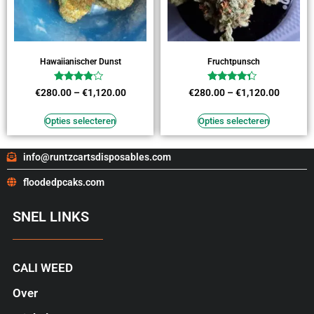
Hawaiianischer Dunst
Fruchtpunsch
Waardering
Waardering
€
280.00
–
€
1,120.00
€
280.00
–
€
1,120.00
3.64
4.09
uit 5
uit 5
Opties selecteren
Opties selecteren
info@runtzcartsdisposables.com
floodedpcaks.com
SNEL LINKS
CALI WEED
Over