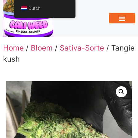
Dutch
Home
/
Bloem
/
Sativa-Sorte
/ Tangie
kush