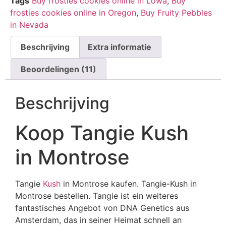
Tags
Buy frosties cookies online in Lowa
,
Buy
op
klantbeoordelingen
frosties cookies online in Oregon
,
Buy Fruity Pebbles
in Nevada
Beschrijving
Extra informatie
Beoordelingen (11)
Beschrijving
Koop Tangie Kush
in Montrose
Tangie
Kush
in Montrose kaufen. Tangie-Kush in
Montrose bestellen. Tangie ist ein weiteres
fantastisches Angebot von DNA Genetics aus
Amsterdam, das in seiner Heimat schnell an