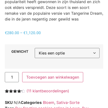
populariteit heeft gewonnen in zijn thuisland en zich
ook elders verspreidt. Deze soort is een soort
remake van de populaire versie van Tangerine Dream,
die in de jaren negentig zeer gewild was
€
280.00
–
€
1,120.00
GEWICHT
Toevoegen aan winkelwagen
(
11
klantbeoordelingen)
Waardering
11
4.18
op 5
SKU
N/A
Categories
Bloem
,
Sativa-Sorte
gebaseerd