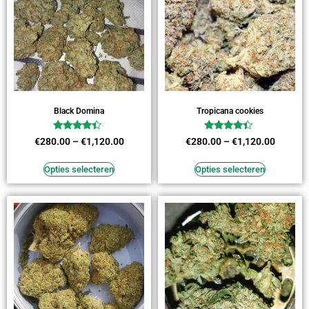
Black Domina
Tropicana cookies
Waardering
Waardering
€
280.00
–
€
1,120.00
€
280.00
–
€
1,120.00
4.18
4.18
uit 5
uit 5
Opties selecteren
Opties selecteren