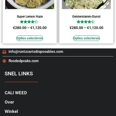
Super Lemon Haze
Geisterstamm-Dunst
Waardering
Waardering
€
280.00
–
€
1,120.00
€
280.00
–
€
1,120.00
4.00
4.09
uit 5
uit 5
Opties selecteren
Opties selecteren
info@runtzcartsdisposables.com
floodedpcaks.com
SNEL LINKS
CALI WEED
Over
Winkel