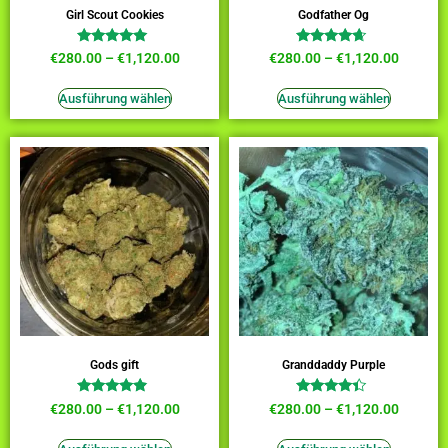
Girl Scout Cookies
Godfather Og
Bewertet
Bewertet
€
280.00
–
€
1,120.00
€
280.00
–
€
1,120.00
mit
mit
4.73
4.45
von 5
von 5
Ausführung wählen
Ausführung wählen
Gods gift
Granddaddy Purple
Bewertet
Bewertet
€
280.00
–
€
1,120.00
€
280.00
–
€
1,120.00
mit
mit
4.64
4.18
von 5
von 5