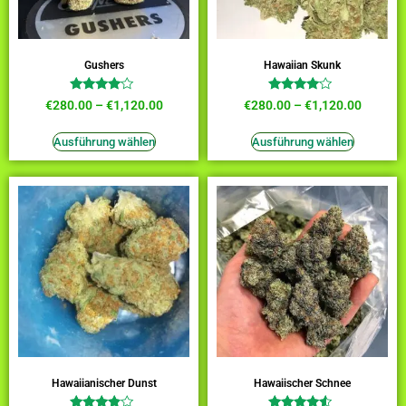
Gushers
Hawaiian Skunk
Bewertet
Bewertet
€
280.00
–
€
1,120.00
€
280.00
–
€
1,120.00
mit
mit
3.82
3.82
von 5
von 5
Ausführung wählen
Ausführung wählen
Hawaiianischer Dunst
Hawaiischer Schnee