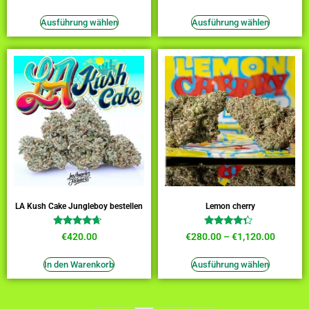
mit
mit
3.64
4.09
von 5
von 5
Ausführung wählen
Ausführung wählen
LA Kush Cake Jungleboy bestellen
Lemon cherry
Bewertet
Bewertet
€
420.00
€
280.00
–
€
1,120.00
mit
mit
4.45
4.09
von 5
von 5
In den Warenkorb
Ausführung wählen