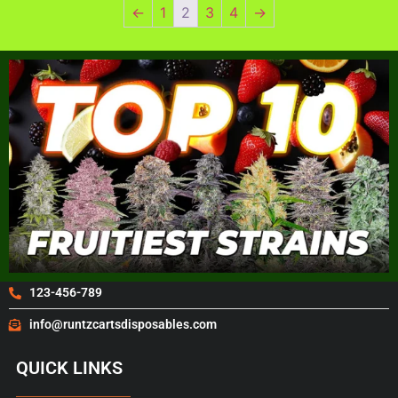
←
1
2
3
4
→
123-456-789
info@runtzcartsdisposables.com
QUICK LINKS