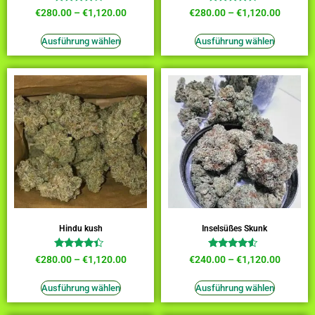
Bewertet
Bewertet
€
280.00
–
€
1,120.00
€
280.00
–
€
1,120.00
mit
mit
3.64
4.27
von 5
von 5
Ausführung wählen
Ausführung wählen
Hindu kush
Inselsüßes Skunk
Bewertet
Bewertet
€
280.00
–
€
1,120.00
€
240.00
–
€
1,120.00
mit
mit
4.18
4.27
von 5
von 5
Ausführung wählen
Ausführung wählen