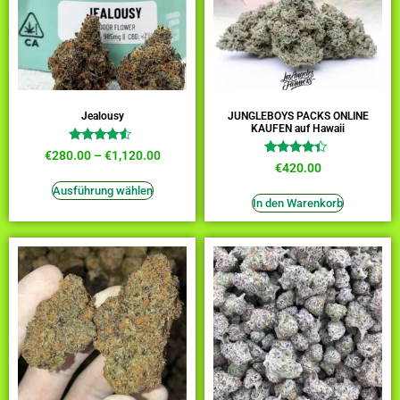
Jealousy
JUNGLEBOYS PACKS ONLINE
KAUFEN auf Hawaii
Bewertet
€
280.00
–
€
1,120.00
mit
Bewertet
€
420.00
4.27
mit
von 5
4.18
Ausführung wählen
von 5
In den Warenkorb