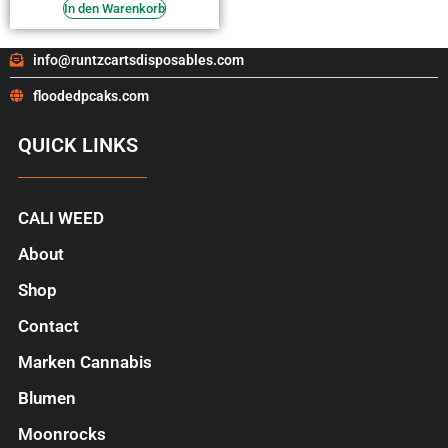
von 5
In den Warenkorb
info@runtzcartsdisposables.com
floodedpcaks.com
QUICK LINKS
CALI WEED
About
Shop
Contact
Marken Cannabis
Blumen
Moonrocks