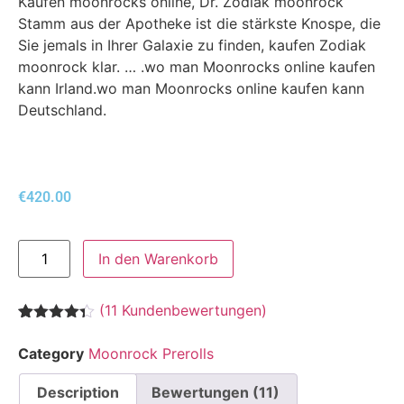
Kaufen moonrocks online, Dr. Zodiak moonrock
Stamm aus der Apotheke ist die stärkste Knospe, die
Sie jemals in Ihrer Galaxie zu finden, kaufen Zodiak
moonrock klar. … .wo man Moonrocks online kaufen
kann Irland.wo man Moonrocks online kaufen kann
Deutschland.
€
420.00
In den Warenkorb
(
11
Kundenbewertungen)
Bewertet
11
mit
4.27
Category
Moonrock Prerolls
von 5,
basierend
auf
Description
Bewertungen (11)
Kundenbewertungen