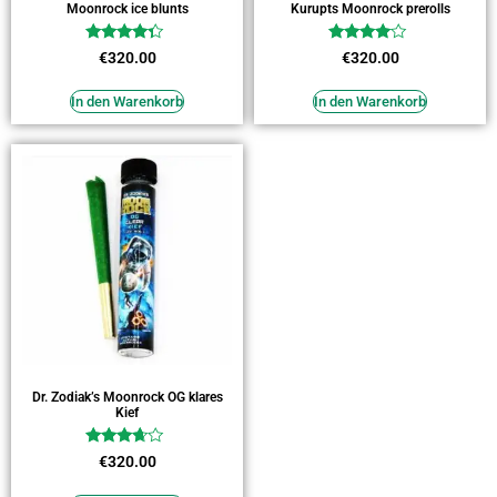
Moonrock ice blunts
Kurupts Moonrock prerolls
Bewertet
Bewertet
€
320.00
€
320.00
mit
mit
4.09
3.82
von 5
von 5
In den Warenkorb
In den Warenkorb
Dr. Zodiak’s Moonrock OG klares
Kief
Bewertet
€
320.00
mit
3.45